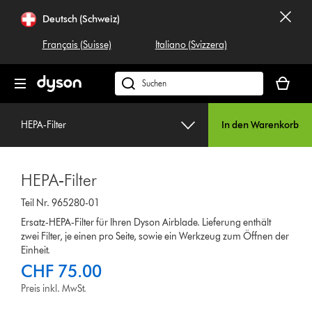
Navigation
Deutsch (Schweiz)
überspringen
Français (Suisse)
Italiano (Svizzera)
Dein
Warenko
Dyson.ch
ist
durchsuchen
leer
HEPA‑Filter
In den Warenkorb
HEPA‑Filter
Teil Nr. 965280-01
Ersatz‑HEPA‑Filter für Ihren Dyson Airblade. Lieferung enthält
zwei Filter, je einen pro Seite, sowie ein Werkzeug zum Öffnen der
Einheit.
CHF 75.00
Preis inkl. MwSt.