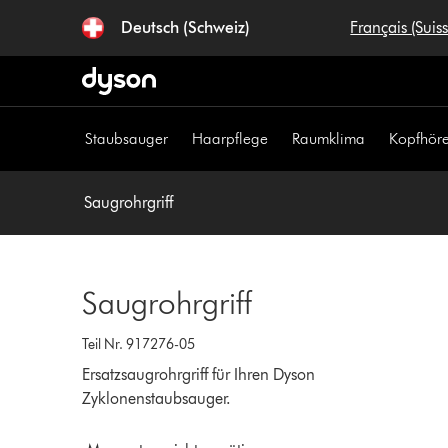
Navigation
Deutsch (Schweiz)
Français (Suis
überspringen
Staubsauger
Haarpflege
Raumklima
Kopfhöre
Saugrohrgriff
Saugrohrgriff
Teil Nr. 917276-05
Ersatzsaugrohrgriff für Ihren Dyson
Zyklonenstaubsauger.