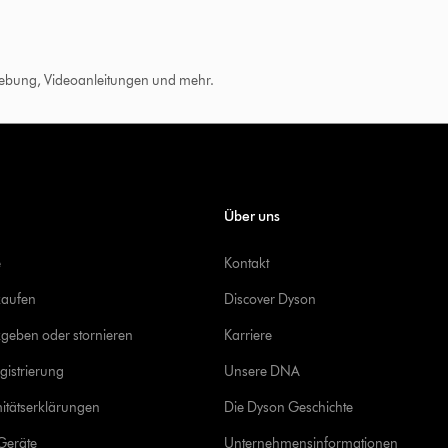
hebung, Videoanleitungen und mehr.
Über uns
e
Kontakt
kaufen
Discover Dyson
geben oder stornieren
Karriere
gistrierung
Unsere DNA
itätserklärungen
Die Dyson Geschichte
Geräte
Unternehmensinformationen