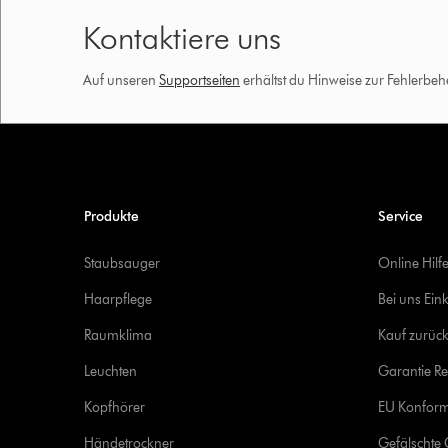
Kontaktiere uns
Auf unseren
Supportseiten
erhältst du Hinweise zur Fehlerbe
Produkte
Service
Staubsauger
Online Hilf
Haarpflege
Bei uns Ein
Raumklima
Kauf zurück
Leuchten
Garantie Re
Kopfhörer
EU Konform
Händetrockner
Gefälschte 