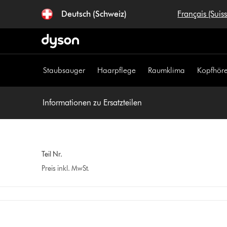
Navigation
Deutsch (Schweiz)
Français (Suis
überspringen
Staubsauger
Haarpflege
Raumklima
Kopfhöre
Informationen zu Ersatzteilen
Teil Nr.
Preis inkl. MwSt.