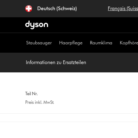
Navigation
Deutsch (Schweiz)
Français (Suis
überspringen
Staubsauger
Haarpflege
Raumklima
Kopfhöre
Informationen zu Ersatzteilen
Teil Nr.
Preis inkl. MwSt.