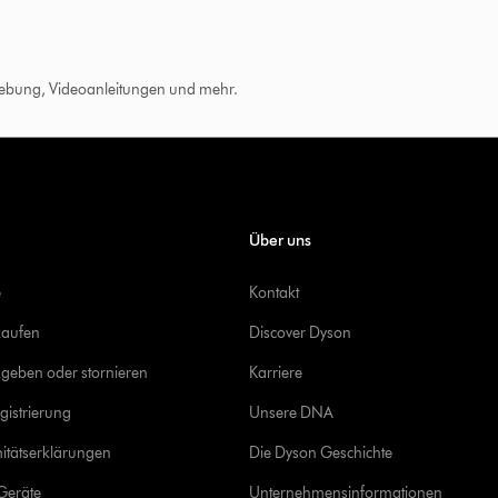
hebung, Videoanleitungen und mehr.
Über uns
e
Kontakt
kaufen
Discover Dyson
geben oder stornieren
Karriere
gistrierung
Unsere DNA
itätserklärungen
Die Dyson Geschichte
Geräte
Unternehmensinformationen