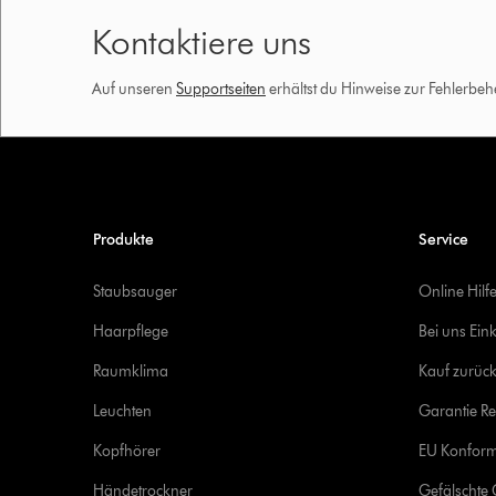
Kontaktiere uns
Auf unseren
Supportseiten
erhältst du Hinweise zur Fehlerbe
Produkte
Service
Staubsauger
Online Hilf
Haarpflege
Bei uns Ein
Raumklima
Kauf zurück
Leuchten
Garantie Re
Kopfhörer
EU Konform
Händetrockner
Gefälschte 