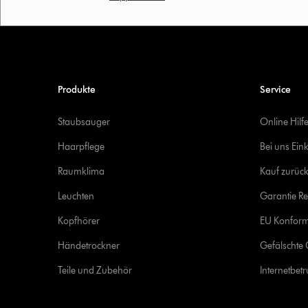
Produkte
Service
Staubsauger
Online Hilf
Haarpflege
Bei uns Ein
Raumklima
Kauf zurück
Leuchten
Garantie Re
Kopfhörer
EU Konform
Händetrockner
Gefälschte 
Teile und Zubehör
Internetbet