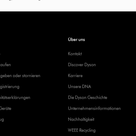
Über uns
e
Kontakt
kaufen
Discover Dyson
geben oder stornieren
Karriere
gistrierung
Unsere DNA
itätserklärungen
Die Dyson Geschichte
Geräte
Unternehmensinformationen
rug
Nachhaltigkeit
WEEE Recycling