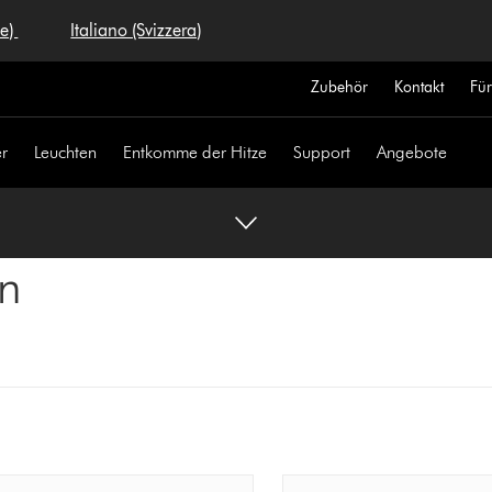
se)
Italiano (Svizzera)
Zubehör
Kontakt
Fü
r
Leuchten
Entkomme der Hitze
Support
Angebote
n