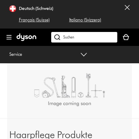
Navigation
Deutsch (Schweiz)
überspringen
Français (Suisse)
Italiano (Svizzera)
Dein
Warenko
Dyson.ch
ist
durchsuchen
leer
Service
Haarpflege Produkte