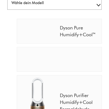
dein
Mod
Dyson Pure
Humidify+Cool™
Dyson Purifier
Humidify+Cool