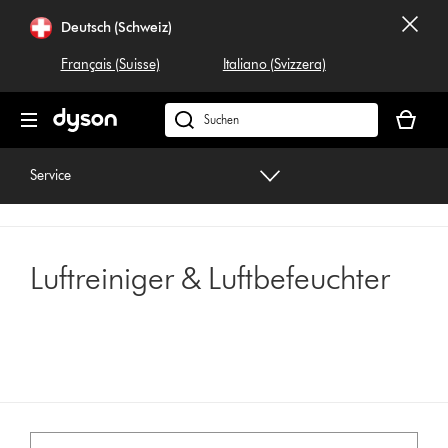
Navigation
Deutsch (Schweiz)
überspringen
Français (Suisse)
Italiano (Svizzera)
Dein
Warenko
Dyson.ch
ist
durchsuchen
leer
Service
Luftreiniger & Luftbefeuchter
Wäh