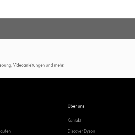
hebung, Videoanleitungen und mehr.
Über uns
e
Kontakt
kaufen
Discover Dyson