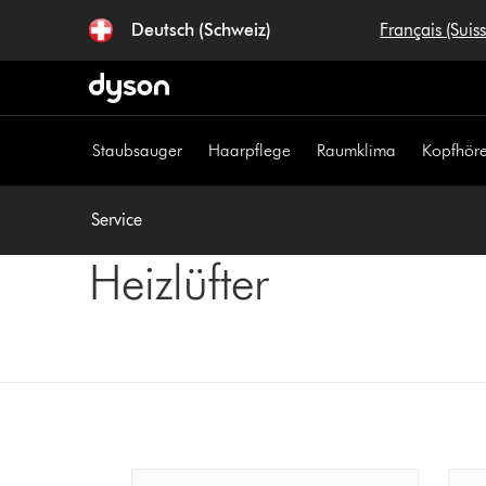
Navigation
Deutsch (Schweiz)
Français (Suis
überspringen
Staubsauger
Haarpflege
Raumklima
Kopfhöre
Service
Heizlüfter