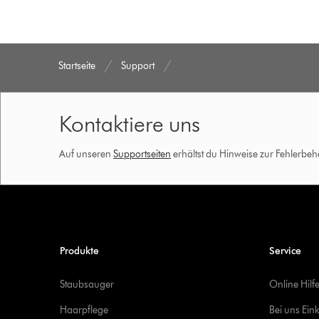
Startseite
Support
Kontaktiere uns
Auf unseren
Supportseiten
erhältst du Hinweise zur Fehlerbe
Produkte
Service
Staubsauger
Online Hilf
Haarpflege
Bei uns Ein