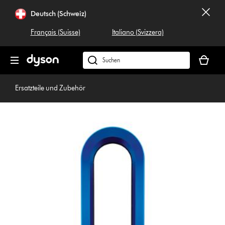
Navigation
Deutsch (Schweiz)
überspringen
Français (Suisse)
Italiano (Svizzera)
Dein
Warenko
Dyson.ch
ist
durchsuchen
leer
Ersatzteile und Zubehör