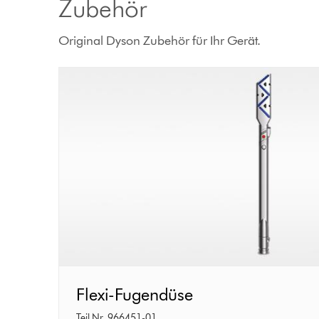
Zubehör
Original Dyson Zubehör für Ihr Gerät.
Flexi-
Flexi-Fugendüse
Fugendüse
Teil Nr. 966451-01