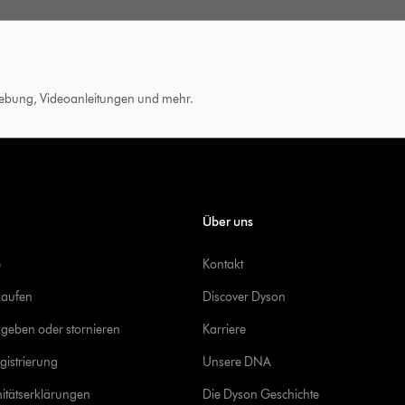
hebung, Videoanleitungen und mehr.
Über uns
e
Kontakt
kaufen
Discover Dyson
geben oder stornieren
Karriere
gistrierung
Unsere DNA
itätserklärungen
Die Dyson Geschichte