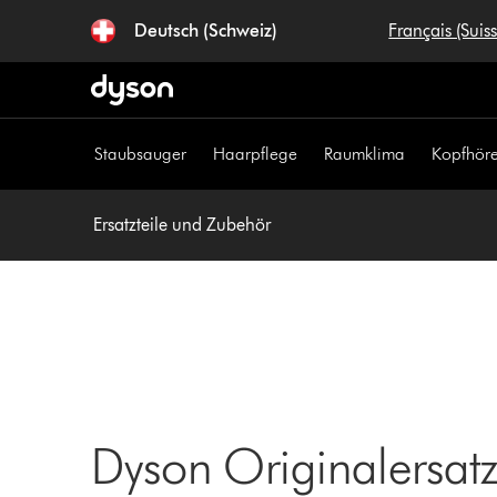
Navigation
Deutsch (Schweiz)
Français (Suis
überspringen
Staubsauger
Haarpflege
Raumklima
Kopfhöre
Ersatzteile und Zubehör
Dyson Originalersatzt