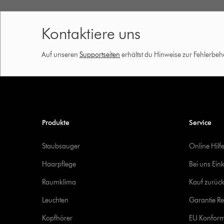
Kontaktiere uns
Auf unseren
Supportseiten
erhältst du Hinweise zur Fehlerbe
Produkte
Service
Staubsauger
Online Hilf
Haarpflege
Bei uns Ein
Raumklima
Kauf zurück
Leuchten
Garantie Re
Kopfhörer
EU Konform