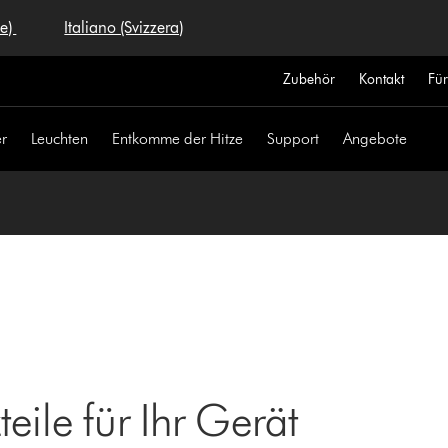
se)
Italiano (Svizzera)
Zubehör
Kontakt
Fü
r
Leuchten
Entkomme der Hitze
Support
Angebote
eile für Ihr Gerät