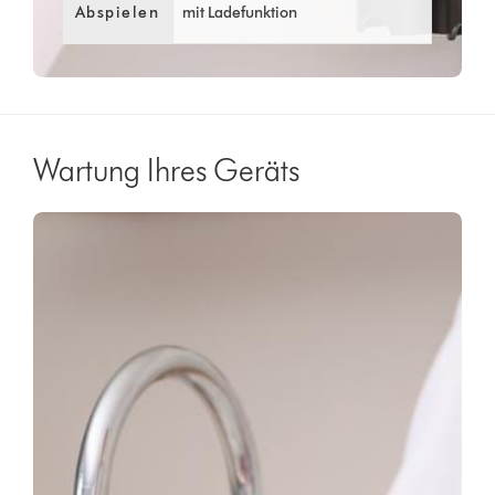
Abspielen
mit Ladefunktion
Wartung Ihres Geräts
Video
Video-
Transcript
Transkript
öffnen