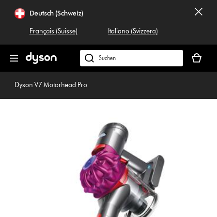
Navigation
Deutsch (Schweiz)
überspringen
Français (Suisse)
Italiano (Svizzera)
Dein
Warenko
Dyson.ch
ist
durchsuchen
leer
Dyson V7 Motorhead Pro