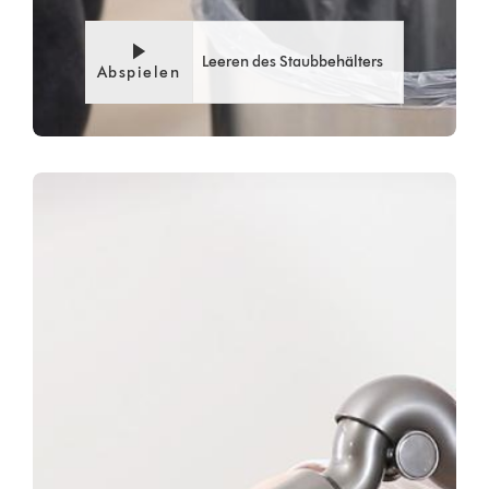
Leeren des Staubbehälters
Abspielen
Video
Video-
Transcript
Transkript
öffnen