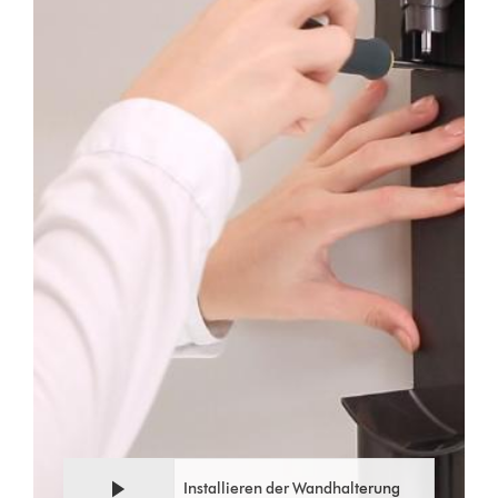
Video
Video-
Transcript
Transkript
öffnen
Installieren der Wandhalterung