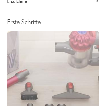
Ersatzteile
Erste Schritte
Video
Video-
Transcript
Transkript
öffnen