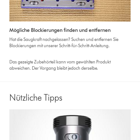
Video-
Transkript
Video
öffnen
Mögliche Blockierungen finden und entfernen
Transcript
Hat die Saugkraft nachgelassen? Suchen und entfernen Sie
Blockierungen mit unserer Schritt-für-Schritt-Anleitung.
Das gezeigte Zubehörteil kann vom gewählten Produkt
abweichen. Der Vorgang bleibt jedoch derselbe.
Nützliche Tipps