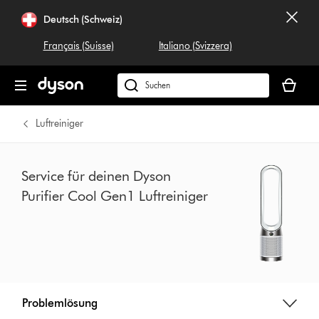
Navigation
Deutsch (Schweiz)
überspringen
Français (Suisse)
Italiano (Svizzera)
Dein
Warenko
Dyson.ch
ist
durchsuchen
leer
Luftreiniger
Service für deinen Dyson
Purifier Cool Gen1 Luftreiniger
Problemlösung