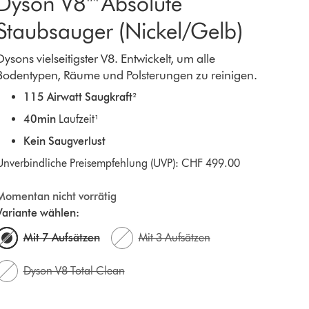
Dyson V8™ Absolute
Staubsauger (Nickel/Gelb)
Dysons vielseitigster V8. Entwickelt, um alle
Bodentypen, Räume und Polsterungen zu reinigen.
115 Airwatt Saugkraft
²
40min
Laufzeit¹
Kein Saugverlust
Unverbindliche Preisempfehlung (UVP): CHF 499.00
Momentan nicht vorrätig
Variante wählen:
Mit 7 Aufsätzen
Mit 3 Aufsätzen
Dyson V8 Total Clean