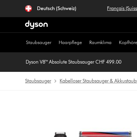
Navigation
Deutsch (Schweiz)
Français (Suis
überspringen
Staubsauger
Haarpflege
Raumklima
Kopfhöre
Dyson V8™ Absolute Staubsauger CHF 499.00
Staubsauger
Kabelloser Staubsauger & Akkustaub