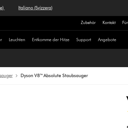
se)
Italiano (Svizzera)
Zubehör
Kontakt
Fü
r
Leuchten
Entkomme der Hitze
Support
Angebote
sauger
Dyson V8™ Absolute Staubsauger