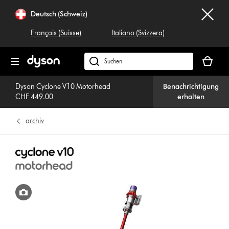
Navigation
Deutsch (Schweiz)
überspringen
Français (Suisse)
Italiano (Svizzera)
Dein
Warenko
Dyson.ch
ist
durchsuchen
leer
Dyson Cyclone V10 Motorhead
Benachrichtigung
CHF 449.00
erhalten
archiv