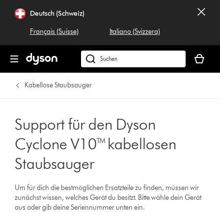
Deutsch (Schweiz)
Français (Suisse)
Italiano (Svizzera)
Dein
Warenko
Dyson.ch
ist
durchsuchen
leer
Kabellose Staubsauger
Support für den Dyson
Cyclone V10™ kabellosen
Staubsauger
Um für dich die bestmöglichen Ersatzteile zu finden, müssen wir
zunächst wissen, welches Gerät du besitzt. Bitte wähle dein Gerät
aus oder gib deine Seriennummer unten ein.