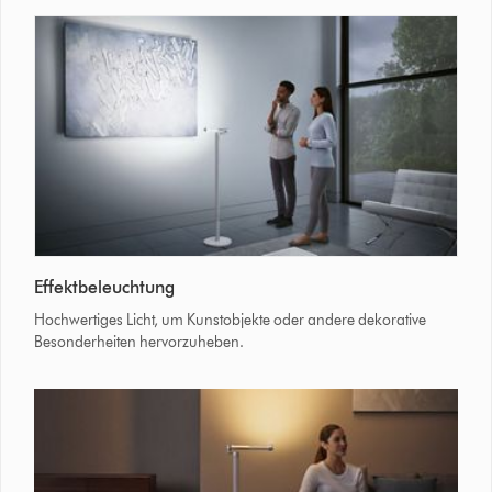
die
Dyson
Solarcycle
Morph™
Leuchte
Licht
auf
die
aufgeschlagene
Seite
richtet
Das
Effektbeleuchtung
Licht
der
Hochwertiges Licht, um Kunstobjekte oder andere dekorative
Dyson
Besonderheiten hervorzuheben.
Solarcycle
Morph™
Leuchte
hebt
ein
Kunstobjekt
an