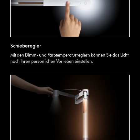
Schieberegler
Schieberegler
der
Dyson
Mit den Dimm- und Farbtemperaturreglern können Sie das Licht
Solarcycle
nach Ihren persönlichen Vorlieben einstellen.
Morph™