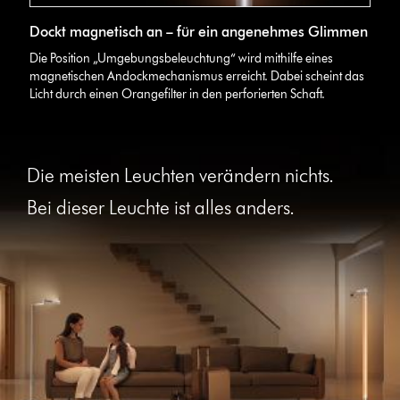
3D-
Dockt magnetisch an – für ein angenehmes Glimmen
Grafik
zeigt
Die Position „Umgebungsbeleuchtung“ wird mithilfe eines
das
magnetischen Andockmechanismus erreicht. Dabei scheint das
angenehme
Licht durch einen Orangefilter in den perforierten Schaft.
Glimmen
der
Dyson
Solarcycle
Die meisten Leuchten verändern nichts.
Morph™
Leuchten
Bei dieser Leuchte ist alles anders.