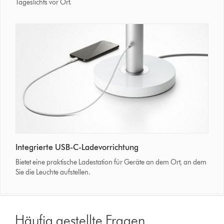
Tageslichts vor Ort.
Leuchte
mit
integrierter
USB-
C-
Ladevorrichtung
Die
Integrierte USB-C-Ladevorrichtung
Dyson
Solarcycle
Bietet eine praktische Ladestation für Geräte an dem Ort, an dem
Morph™
Sie die Leuchte aufstellen.
Leuchte
mit
integrierter
USB-
Häufig gestellte Fragen
C-