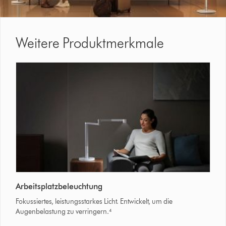
Weitere Produktmerkmale
Frau
Arbeitsplatzbeleuchtung
liest
ein
Fokussiertes, leistungsstarkes Licht. Entwickelt, um die
Buch,
Augenbelastung zu verringern.⁴
während