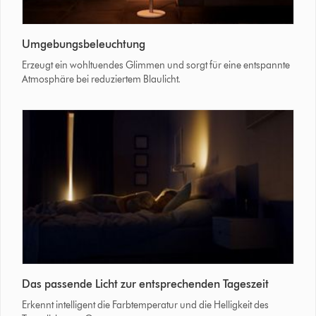
Frau
Umgebungsbeleuchtung
entspannt
unter
Erzeugt ein wohltuendes Glimmen und sorgt für eine entspannte
Dyson
Atmosphäre bei reduziertem Blaulicht.
Solarcycle
Morph
Leuchte
im
Atrium
eines
Hotels
Die
Das passende Licht zur entsprechenden Tageszeit
Dyson
Solarcycle
Erkennt intelligent die Farbtemperatur und die Helligkeit des
Morph™