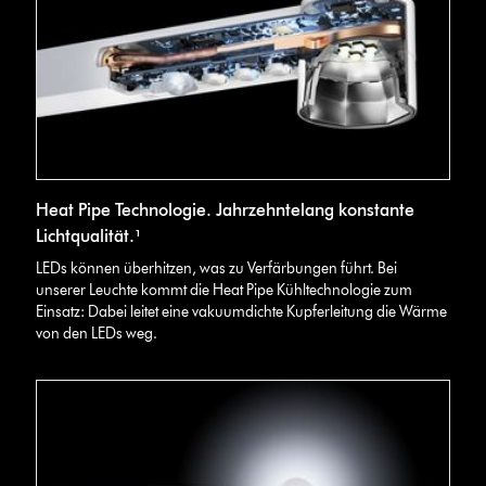
Querschnittsaufnahme
Heat Pipe Technologie. Jahrzehntelang konstante
der
Dyson
Lichtqualität.¹
Solarcycle™
LEDs können überhitzen, was zu Verfärbungen führt. Bei
Leuchte
unserer Leuchte kommt die Heat Pipe Kühltechnologie zum
zeigt
Einsatz: Dabei leitet eine vakuumdichte Kupferleitung die Wärme
die
von den LEDs weg.
Technologie
hinter
dem
Kühlungssystem