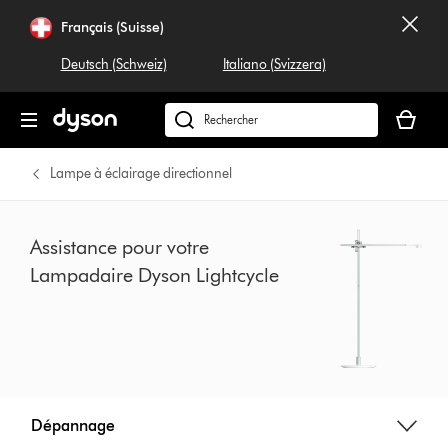
Sauter
Français (Suisse)
les
pages
Deutsch (Schweiz)
Italiano (Svizzera)
Votre
panier
Rechercher
est
dyson.ch
vide
Lampe à éclairage directionnel
Assistance pour votre
Lampadaire Dyson Lightcycle
Dépannage