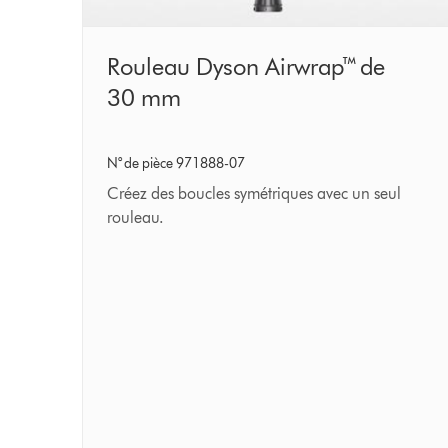
Rouleau
Rouleau Dyson Airwrap™ de
Dyson
30 mm
Airwrap™
de
N° de pièce 971888-07
30 mm
Créez des boucles symétriques avec un seul
rouleau.