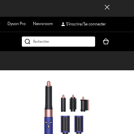
r
Dyson Pro
Newsroom
S'inscrire/Se connecter
Votre
Rechercher
panier
dyson.ch
est
vide