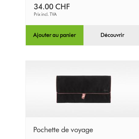
34.00 CHF
Prix incl. TVA
Ajouter au panier
Découvrir
Pochette
Pochette de voyage
de