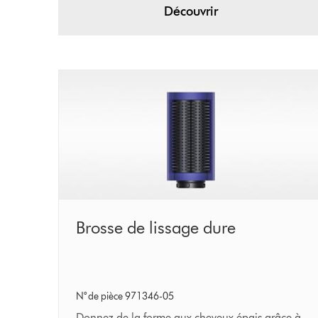
Découvrir
Brosse
Brosse de lissage dure
de
lissage
dure
N° de pièce 971346-05
Donnez de la forme aux cheveux épais grâce à