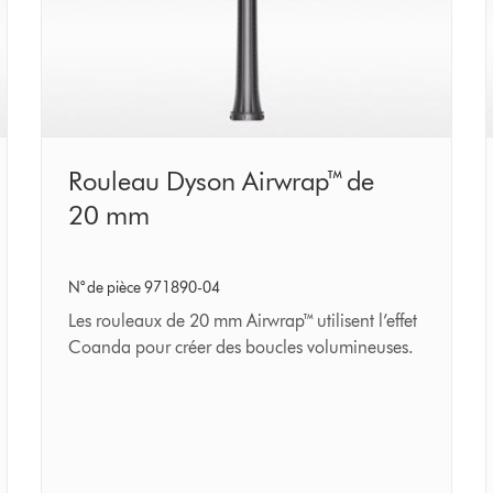
Rouleau
Rouleau Dyson Airwrap™ de
Dyson
20 mm
Airwrap™
de
N° de pièce 971890-04
20 mm
Les rouleaux de 20 mm Airwrap™ utilisent l’effet
Coanda pour créer des boucles volumineuses.