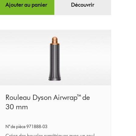
Ajouter au panier
Découvrir
Rouleau
Rouleau Dyson Airwrap™ de
Dyson
30 mm
Airwrap™
de
N° de pièce 971888-03
30 mm
Créez des boucles symétriques avec un seul