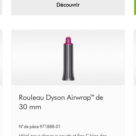
Découvrir
Rouleau
Rouleau Dyson Airwrap™ de
Dyson
30 mm
Airwrap™
de
N° de pièce 971888-01
30 mm
Idéal pour cheveux courts et fins Céées des