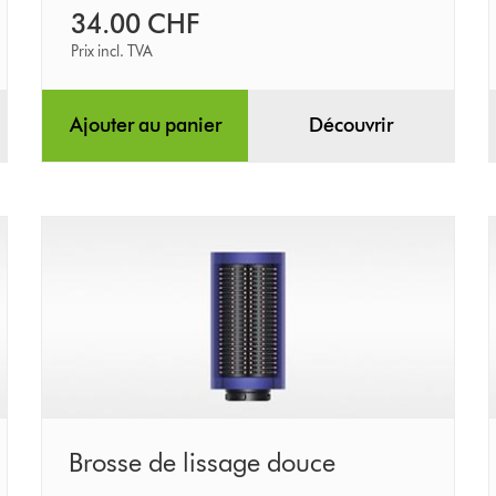
34.00 CHF
Prix incl. TVA
Ajouter au panier
Découvrir
Brosse
Brosse de lissage douce
de