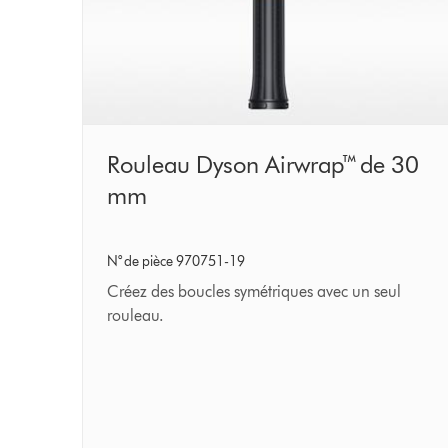
Rouleau
Rouleau Dyson Airwrap™ de 30
Dyson
mm
Airwrap™
de
N° de pièce 970751-19
30
Créez des boucles symétriques avec un seul
mm
rouleau.