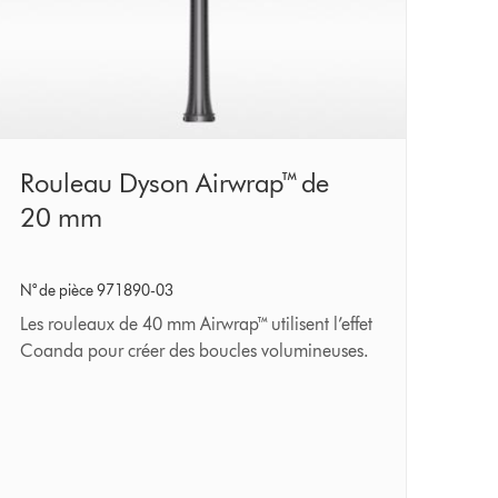
Rouleau
Rouleau Dyson Airwrap™ de
Dyson
20 mm
Airwrap™
de
N° de pièce 971890-03
20 mm
Les rouleaux de 40 mm Airwrap™ utilisent l’effet
Coanda pour créer des boucles volumineuses.