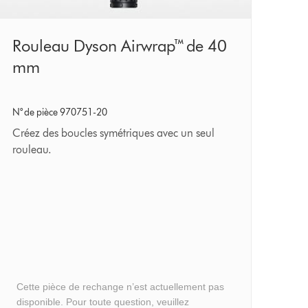
Rouleau
Rouleau Dyson Airwrap™ de 40
Dyson
mm
Airwrap™
de
N° de pièce 970751-20
40
Créez des boucles symétriques avec un seul
mm
rouleau.
Cette pièce de rechange n’est actuellement pas
disponible. Pour toute question, veuillez