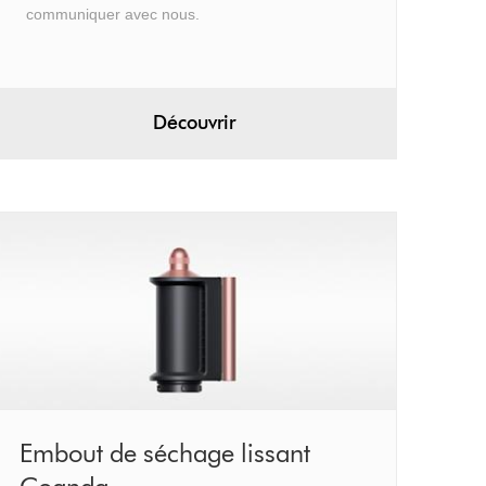
communiquer avec nous.
Découvrir
Embout
Embout de séchage lissant
de