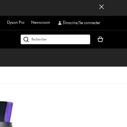
r
Dyson Pro
Newsroom
S'inscrire/Se connecter
Votre
Rechercher
panier
dyson.ch
est
vide