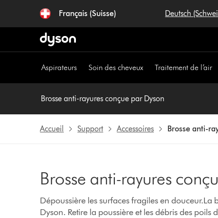
Sauter
Français (Suisse)
Deutsch (Schwe
les
pages
Aspirateurs
Soin des cheveux
Traitement de l’air
Brosse anti-rayures conçue par Dyson
Accueil
Support
Accessoires
Brosse anti-ra
Brosse anti-rayures conç
Dépoussière les surfaces fragiles en douceur.La 
Dyson. Retire la poussière et les débris des poils