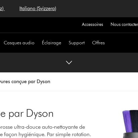
iz)
Italiano (Svizzera)
Accessoires
Nous contacte
Casques audio
Éclairage
Support
Offres
yures conçue par Dyson
ue par Dyson
brosse ultra-douce auto-nettoyante de
 de façon hygiénique. Par simple rotation.