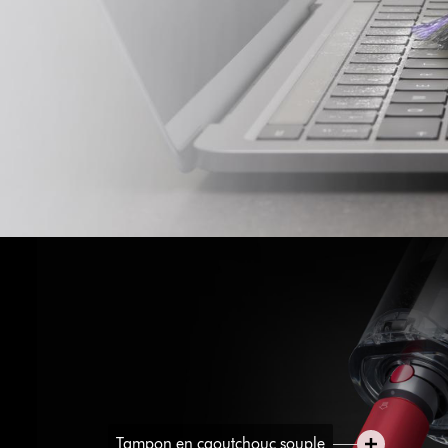
a
Tampon en caoutchouc souple