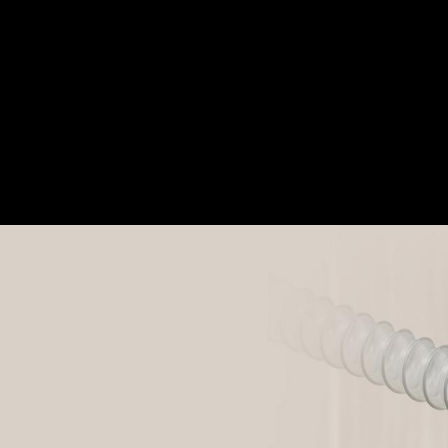
8100 poils ultra-fins
Filaments en polymère PBT denses et serrés. Plus
doux que le nylon.
Caractéristique suivante