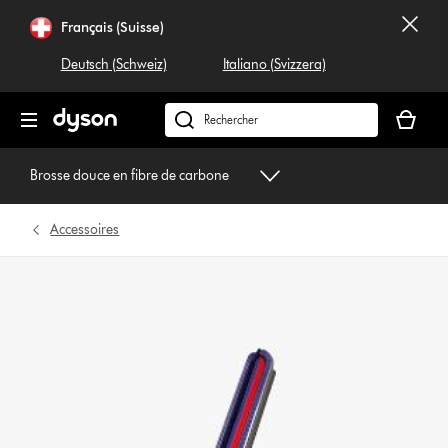
Sauter
Français (Suisse)
les
pages
Deutsch (Schweiz)
Italiano (Svizzera)
Votre
panier
Rechercher
est
dyson.ch
vide
Brosse douce en fibre de carbone
Accessoires