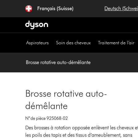
Sauter
Français (Suisse)
Deutsch (Schwe
les
pages
Aspirateurs
Soin des cheveux
Traitement de l’air
Brosse rotative auto-démêlante
Brosse rotative auto-
démêlante
N° de pièce 925068-02
Des brosses à rotation opposée enlèvent les cheveux e
les poils des tapis et des tissus d’ameublement, sans