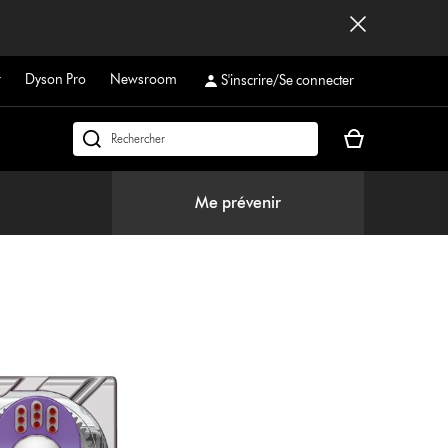
r
Dyson Pro
Newsroom
S'inscrire/Se connecter
Votre
Rechercher
panier
dyson.ch
est
Me prévenir
vide