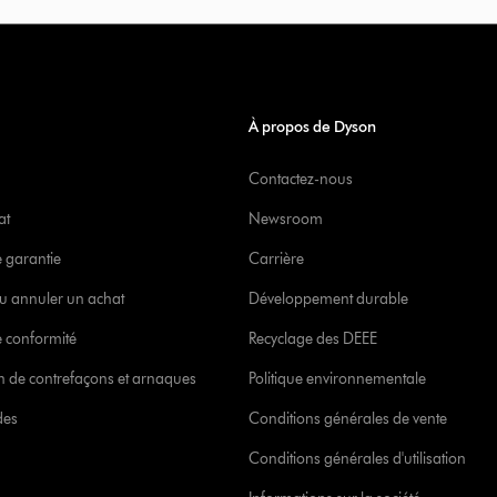
À propos de Dyson
Contactez-nous
at
Newsroom
e garantie
Carrière
u annuler un achat
Développement durable
 conformité
Recyclage des DEEE
ion de contrefaçons et arnaques
Politique environnementale
des
Conditions générales de vente
Conditions générales d'utilisation