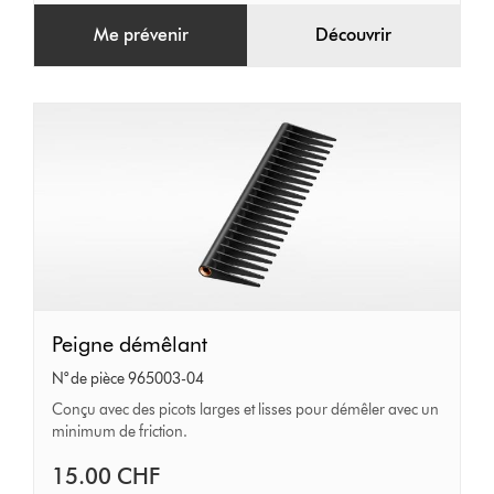
Me prévenir
Découvrir
Peigne
Peigne démêlant
démêlant
N° de pièce 965003-04
Conçu avec des picots larges et lisses pour démêler avec un
minimum de friction.
15.00 CHF