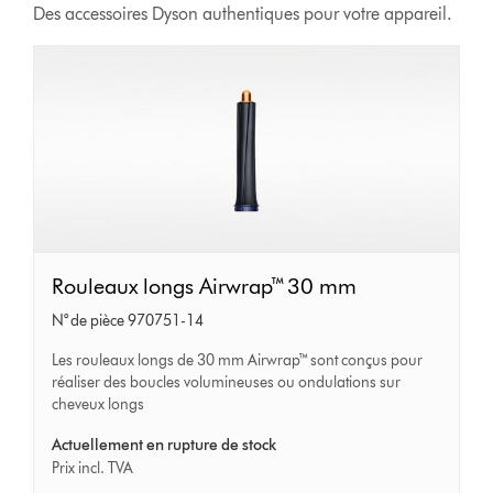
Des accessoires Dyson authentiques pour votre appareil.
Rouleaux
Rouleaux longs Airwrap™ 30 mm
longs
N° de pièce 970751-14
Airwrap™
Les rouleaux longs de 30 mm Airwrap™ sont conçus pour
30
réaliser des boucles volumineuses ou ondulations sur
cheveux longs
mm
Actuellement en rupture de stock
Prix incl. TVA