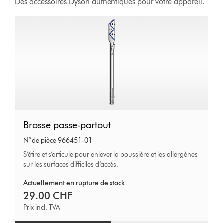
Des accessoires Dyson authentiques pour votre appareil.
Brosse
Brosse passe-partout
passe-
N° de pièce 966451-01
partout
S’étire et s’articule pour enlever la poussière et les allergènes
sur les surfaces difficiles d’accès.
Actuellement en rupture de stock
29.00 CHF
Prix incl. TVA