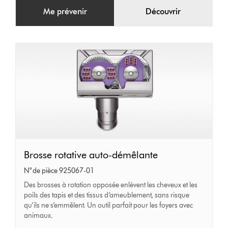
Me prévenir
Découvrir
Brosse
Brosse rotative auto-démêlante
rotative
N° de pièce 925067-01
auto-
Des brosses à rotation opposée enlèvent les cheveux et les
poils des tapis et des tissus d’ameublement, sans risque
démêlante
qu’ils ne s’emmêlent. Un outil parfait pour les foyers avec
animaux.