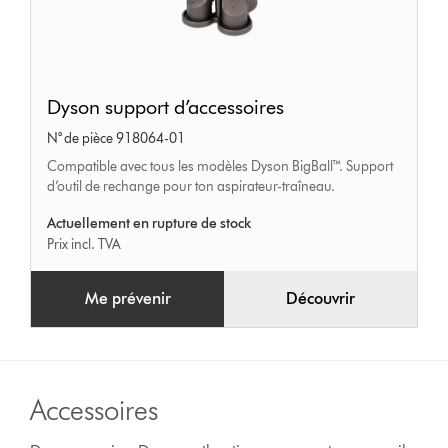
Dyson
Dyson support d’accessoires
support
N° de pièce 918064-01
d’accessoires
Compatible avec tous les modèles Dyson BigBall™. Support
d’outil de rechange pour ton aspirateur-traîneau.
Actuellement en rupture de stock
Prix incl. TVA
Me prévenir
Découvrir
Accessoires