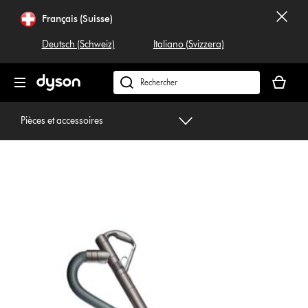
Sauter
Français (Suisse)
les
pages
Deutsch (Schweiz)
Italiano (Svizzera)
Votre
panier
Rechercher
est
dyson.ch
vide
Pièces et accessoires