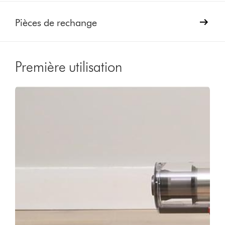
Pièces de rechange
Première utilisation
Video
Afficher
Transcript
la
transcription
de
la
vidéo