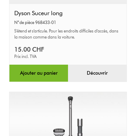
Dyson
Dyson Suceur long
Suceur
N° de pièce 968433-01
long
S’étend et s’articule. Pour les endroits difficiles d’accès, dans
la maison comme dans la voiture.
15.00 CHF
Prix incl. TVA
Ajouter au panier
Découvrir