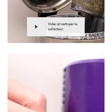
Vider et nettoyer le
collecteur
Video
Afficher
Transcript
la
transcription
de