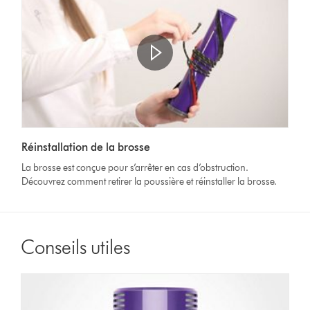
Afficher
la
Video
transcription
Réinstallation de la brosse
Transcript
de
La brosse est conçue pour s’arrêter en cas d’obstruction.
la
Découvrez comment retirer la poussière et réinstaller la brosse.
vidéo
Conseils utiles