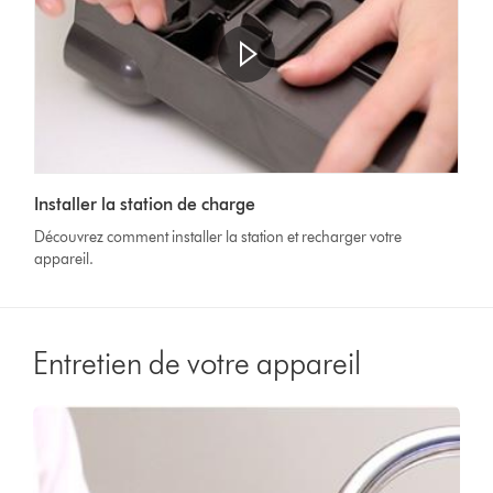
Afficher
la
Video
transcription
Installer la station de charge
Transcript
de
Découvrez comment installer la station et recharger votre
la
appareil.
vidéo
Entretien de votre appareil