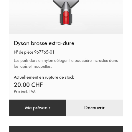
Dyson
Dyson brosse extra-dure
brosse
N° de pièce 967765-01
extra-
Les poils durs en nylon délogent la poussière incrustée dans
les tapis et moquettes.
dure
Actuellement en rupture de stock
20.00 CHF
Prix incl. TVA
Me prévenir
Découvrir