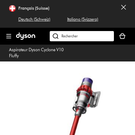
Sauter
Français (Suisse)
les
pages
Deutsch (Schweiz)
Italiano (Svizzera)
Votre
panier
Rechercher
est
dyson.ch
Aspirateur Dyson Cyclone V10
vide
Fluffy