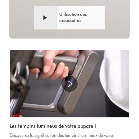
Utilisation des
accessoires
Afficher
la
Video
transcription
Les témoins lumineux de votre appareil
Transcript
de
Découvrez la signification des témoins lumineux de votre
la