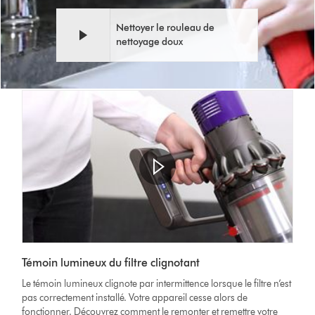
Nettoyer le rouleau de
nettoyage doux
Afficher
la
Video
transcription
Témoin lumineux du filtre clignotant
Transcript
de
Le témoin lumineux clignote par intermittence lorsque le filtre n’est
la
pas correctement installé. Votre appareil cesse alors de
vidéo
fonctionner. Découvrez comment le remonter et remettre votre