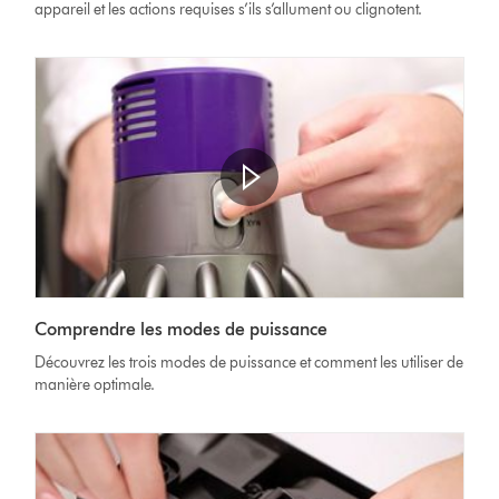
appareil et les actions requises s’ils s’allument ou clignotent.
vidéo
Afficher
la
Video
transcription
Comprendre les modes de puissance
Transcript
de
Découvrez les trois modes de puissance et comment les utiliser de
la
manière optimale.
vidéo