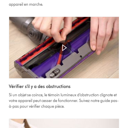
appareil en marche.
Afficher
la
Video
transcription
Vérifier s'il y a des obstructions
Transcript
de
Si un objet se coince, le témoin lumineux d’obstruction clignote et
la
votre appareil peut cesser de fonctionner. Suivez notre guide pas-
vidéo
à-pas pour vérifier chaque pièce.