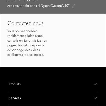
Aspirateur balai sans fil Dyson Cyclone V10™
Contactez-nous
Vous pouvez accéder
rapidement à l'aide et aux
conseils en ligne - visitez nos
pages d'assistance
pour le
dépannage, des vidéos
explicatives et plus encore.
Produits
Services