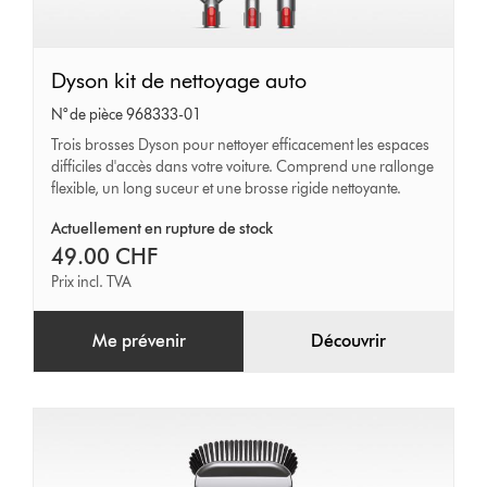
Dyson
Dyson kit de nettoyage auto
kit
N° de pièce 968333-01
de
Trois brosses Dyson pour nettoyer efficacement les espaces
difficiles d'accès dans votre voiture. Comprend une rallonge
nettoyage
flexible, un long suceur et une brosse rigide nettoyante.
auto
Actuellement en rupture de stock
49.00 CHF
Prix incl. TVA
Me prévenir
Découvrir