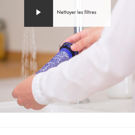
transcription
de
Nettoyer les filtres
la
vidéo