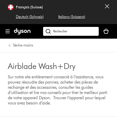
Français (Suisse)
Deutsch (Schweiz)
Italiano (Svizzera)
Votre
panier
Rechercher
est
dyson.ch
vide
Sèche-mains
Airblade Wash+Dry
Sur notre site entièrement consacré à l’assistance, vous
pouvez résoudre des pannes, acheter des pièces de
rechange et des accessoires, consulter les guides
d’utilisation et lire nos conseils pour tirer le meilleur parti
de votre appareil Dyson.
Trouver l’appareil pour lequel
vous avez besoin d’aide.