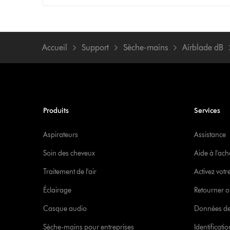
Accueil
Support
Sèche-mains
Airblade dB
Produits
Services
Aspirateurs
Assistance
Soin des cheveux
Aide à l'ach
Traitement de l'air
Activez votr
Éclairage
Retourner o
Casque audio
Données de
Sèche-mains pour entreprises
Identificat