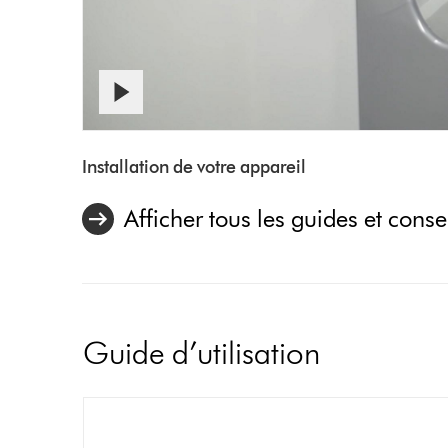
Afficher
la
Video
transcription
Transcript
Installation de votre appareil
de
la
vidéo
Afficher tous les guides et conse
Guide d’utilisation