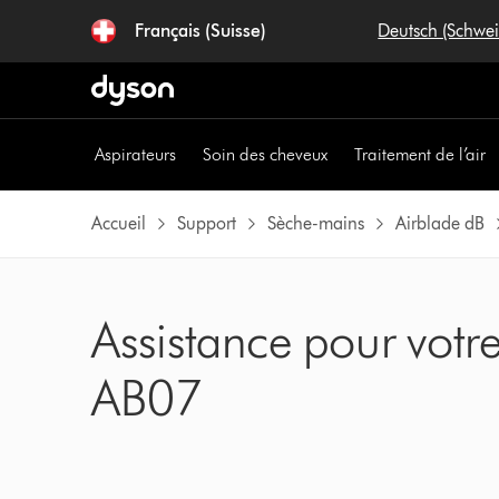
Sauter
Français (Suisse)
Deutsch (Schwe
les
pages
Aspirateurs
Soin des cheveux
Traitement de l’air
Accueil
Support
Sèche-mains
Airblade dB
Assistance pour vot
AB07