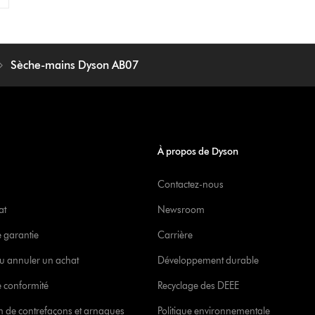
Sèche-mains Dyson AB07
À propos de Dyson
Contactez-nous
at
Newsroom
e garantie
Carrière
u annuler un achat
Développement durable
 conformité
Recyclage des DEEE
ion de contrefaçons et arnaques
Politique environnementale