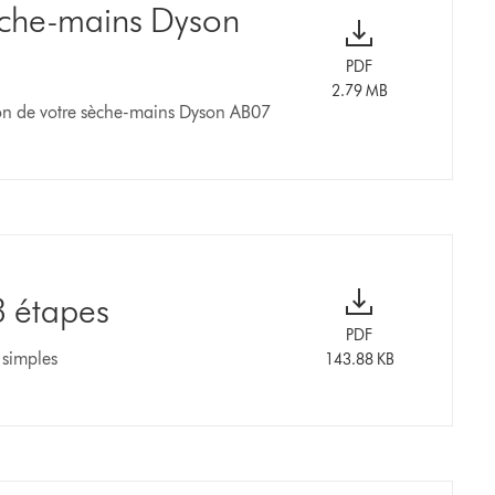
sèche-mains Dyson
PDF
2.79 MB
tion de votre sèche-mains Dyson AB07
3 étapes
PDF
 simples
143.88 KB