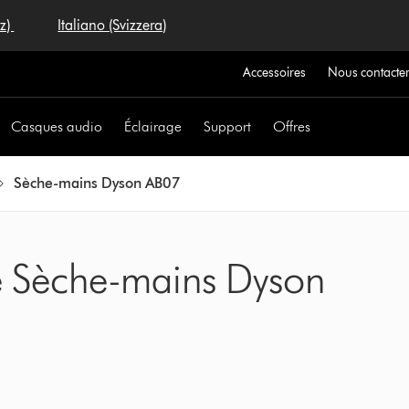
iz)
Italiano (Svizzera)
Accessoires
Nous contacte
Casques audio
Éclairage
Support
Offres
Sèche-mains Dyson AB07
re Sèche-mains Dyson