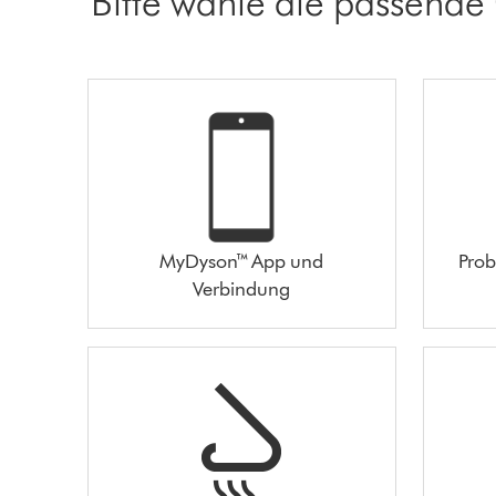
Bitte wähle die passende
MyDyson™ App und
Prob
Verbindung