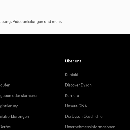
hebung, Videoanleitungen und mehr.
Über uns
e
Kontakt
kaufen
Discover Dyson
geben oder stornieren
Karriere
gistrierung
Unsere DNA
itätserklärungen
Die Dyson Geschichte
Geräte
Unternehmensinformationen