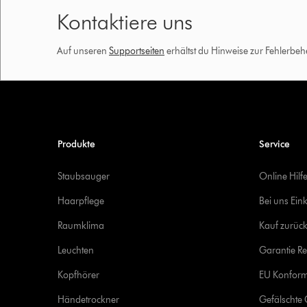
Kontaktiere uns
Auf unseren
Supportseiten
erhältst du Hinweise zur Fehlerbe
Produkte
Service
Staubsauger
Online Hilf
Haarpflege
Bei uns Ein
Raumklima
Kauf zurück
Leuchten
Garantie Re
Kopfhörer
EU Konform
Händetrockner
Gefälschte 