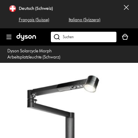
Navigation
Deutsch (Schweiz)
überspringen
Français (Suisse)
Italiano (Svizzera)
Dein
Warenko
Dyson.ch
ist
durchsuchen
Dyson Solarcycle Morph
leer
Arbeitsplatzleuchte (Schwarz)