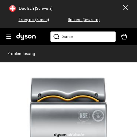
Navigation
Deutsch (Schweiz)
überspringen
Français (Suisse)
Italiano (Svizzera)
Dein
Warenko
Dyson.ch
ist
durchsuchen
leer
Problemlösung