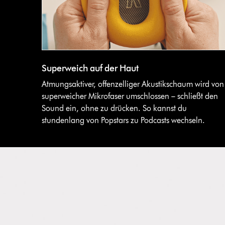
Superweich auf der Haut
Atmungsaktiver, offenzelliger Akustikschaum wird von
superweicher Mikrofaser umschlossen – schließt den
Sound ein, ohne zu drücken. So kannst du
stundenlang von Popstars zu Podcasts wechseln.
Dies
ist
ein
Karussell
mit
mehreren
Folien.