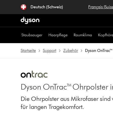
Navigation
Deutsch (Schweiz)
Français (Suis
überspringen
Staubsauger
Haarpflege
Raumklima
Kopfhöre
Startseite
Support
Zubehör
Dyson OnTrac™ 
Dyson OnTrac™ Ohrpolster i
Die Ohrpolster aus Mikrofaser sind 
für langen Tragekomfort.