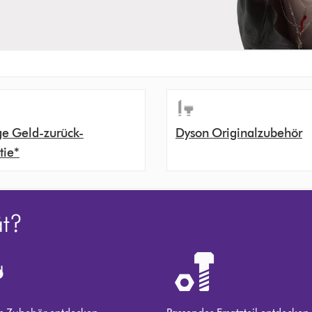
ge Geld-zurück-
Dyson Originalzubehör
tie*
ät?