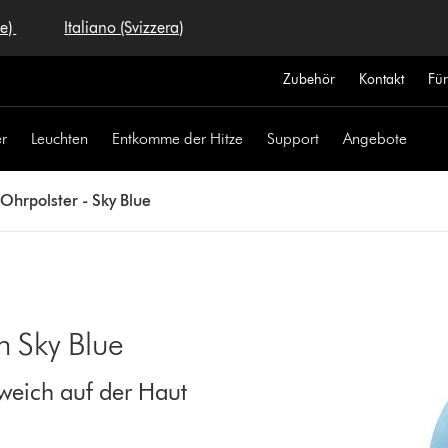
se)
Italiano (Svizzera)
Zubehör
Kontakt
Fü
r
Leuchten
Entkomme der Hitze
Support
Angebote
Ohrpolster - Sky Blue
n Sky Blue
weich auf der Haut