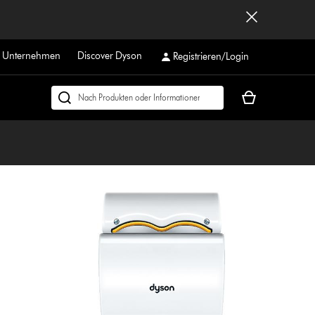
r Unternehmen
Discover Dyson
Registrieren/Login
Dein
Dyson.ch
Warenkorb
durchsuchen
ist
leer