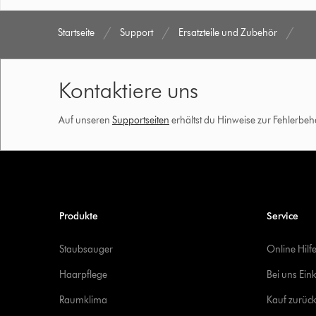
Startseite
Support
Ersatzteile und Zubehör
Kontaktiere uns
Auf unseren
Supportseiten
erhältst du Hinweise zur Fehlerbe
Produkte
Service
Staubsauger
Online Hilf
Haarpflege
Bei uns Ein
Raumklima
Kauf zurück