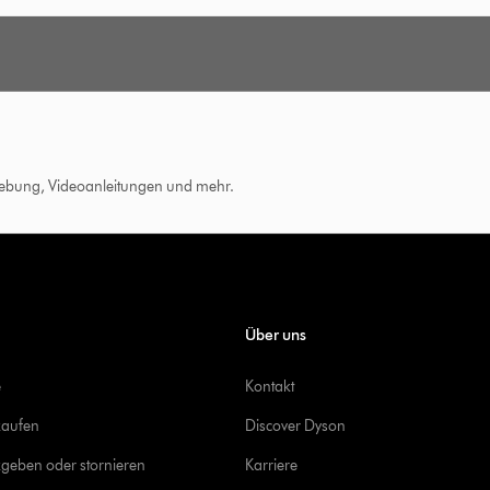
hebung, Videoanleitungen und mehr.
Über uns
e
Kontakt
kaufen
Discover Dyson
geben oder stornieren
Karriere