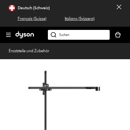
Navigation
Deutsch (Schweiz)
überspringen
Français (Suisse)
Italiano (Svizzera)
Dein
Warenko
Dyson.ch
ist
durchsuchen
leer
Ersatzteile und Zubehör