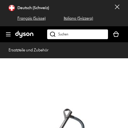
Navigation
Deutsch (Schweiz)
überspringen
Français (Suisse)
Italiano (Svizzera)
Dein
Warenko
Dyson.ch
ist
durchsuchen
leer
Ersatzteile und Zubehör