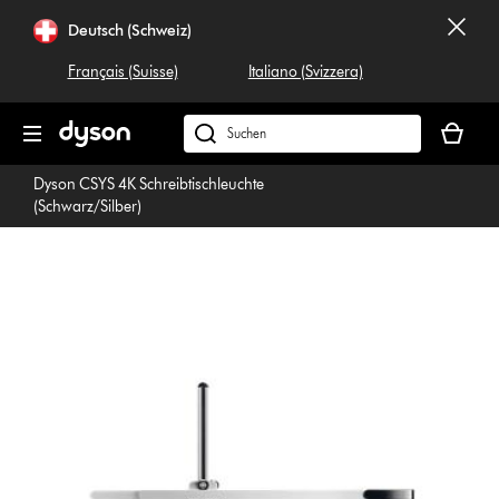
Navigation
Deutsch (Schweiz)
überspringen
Français (Suisse)
Italiano (Svizzera)
Dein
Warenko
Dyson.ch
ist
durchsuchen
Dyson CSYS 4K Schreibtischleuchte
leer
(Schwarz/Silber)