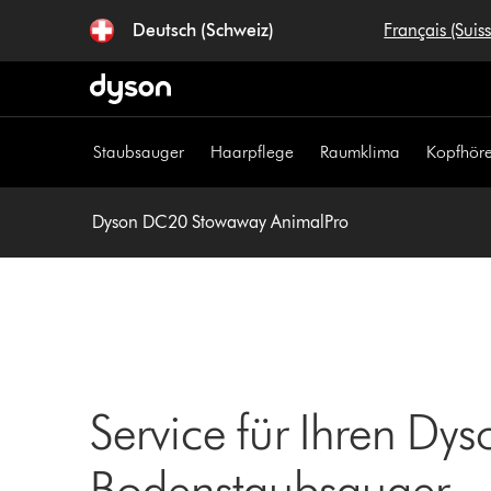
Navigation
Deutsch (Schweiz)
Français (Suis
überspringen
Staubsauger
Haarpflege
Raumklima
Kopfhöre
Dyson DC20 Stowaway AnimalPro
Service für Ihren D
Bodenstaubsauger