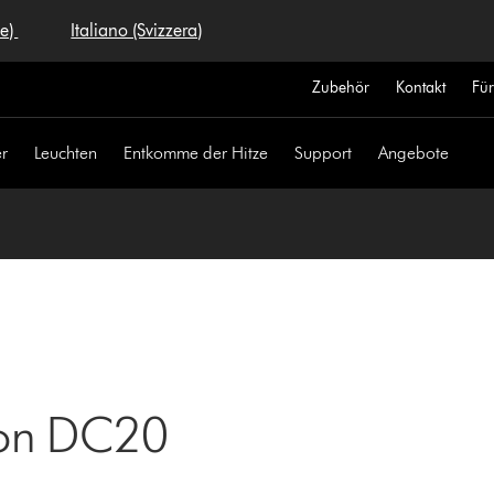
se)
Italiano (Svizzera)
Zubehör
Kontakt
Fü
r
Leuchten
Entkomme der Hitze
Support
Angebote
yson DC20