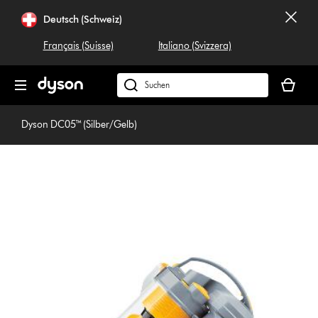
Navigation
Deutsch (Schweiz)
überspringen
Français (Suisse)
Italiano (Svizzera)
Dein
Warenko
Dyson.ch
ist
durchsuchen
leer
Dyson DC05™ (Silber/Gelb)