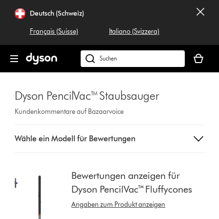
Navigation
Deutsch (Schweiz)
überspringen
Français (Suisse)
Italiano (Svizzera)
Dein
Warenko
Dyson.ch
ist
durchsuchen
leer
Dyson PencilVac™ Staubsauger
Kundenkommentare auf Bazaarvoice
Select
Wähle ein Modell für Bewertungen
a
button
from
the
Bewertungen anzeigen für
list
Dyson PencilVac™ Fluffycones
to
show
Angaben zum Produkt anzeigen
reviews