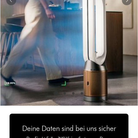
wähle
direkt
über
die
Navigationspunkte
eine
Folie
aus.
Deine Daten sind bei uns sicher