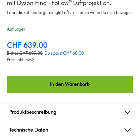
mit Dyson Find+Follow™ Luftprojektion.
Führt dir kühlende, gereinigte Luft zu¹ – auch wenn du dich bewegst.
Auf Lager
c
CHF 639.00
u
o
Bisher CHF 699.00
Du sparst CHF 60.00
r
r
Preis inkl. MwSt.
r
i
e
g
n
i
In den Warenkorb
t
n
p
a
r
l
i
p
Produktbeschreibung
c
r
e
i
:
c
Technische Daten
e