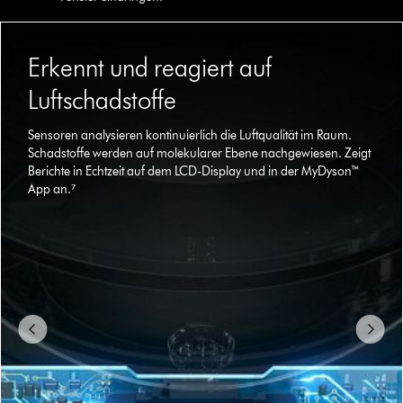
Dies
ist
Erkennt und reagiert auf
ein
Karussell
Luftschadstoffe
mit
mehreren
Sensoren analysieren kontinuierlich die Luftqualität im Raum.
Folien.
Schadstoffe werden auf molekularer Ebene nachgewiesen. Zeigt
Verwende
Berichte in Echtzeit auf dem LCD-Display und in der MyDyson™
die
App an.⁷
Schaltflächen
„Weiter“
und
„Zurück“,
um
zu
navigieren,
oder
wähle
direkt
über
die