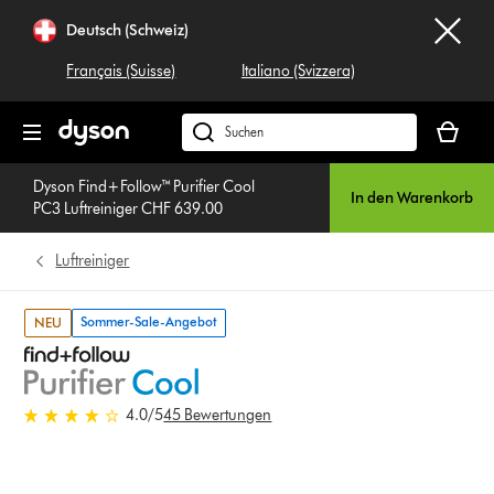
Navigation
Deutsch (Schweiz)
überspringen
Français (Suisse)
Italiano (Svizzera)
Dein
Warenko
Dyson.ch
ist
durchsuchen
leer
Dyson Find+Follow™ Purifier Cool
In den Warenkorb
PC3 Luftreiniger CHF 639.00
Luftreiniger
Sommer-Sale-Angebot
NEU
4.0 stars out of 5 from 45
4.0
/5
45 Bewertungen
Bewertungen