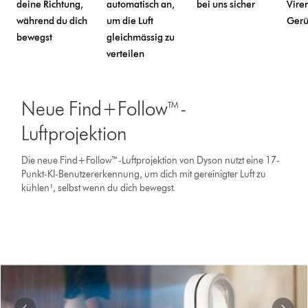
deine Richtung,
automatisch an,
bei uns sicher
Vire
während du dich
um die Luft
Gerü
bewegst
gleichmässig zu
verteilen
Dies
ist
Neue Find+Follow™-
ein
Karussell
Luftprojektion
mit
mehreren
Die neue Find+Follow™-Luftprojektion von Dyson nutzt eine 17-
Folien.
Punkt-KI-Benutzererkennung, um dich mit gereinigter Luft zu
Verwende
kühlen¹, selbst wenn du dich bewegst.
die
Schaltflächen
„Weiter“
und
„Zurück“,
um
zu
navigieren,
oder