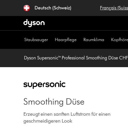
Navigation
Deutsch (Schweiz)
Français (Suis
überspringen
Staubsauger
Haarpflege
Raumklima
Kopfhöre
Dyson Supersonic™ Professional Smoothing Düse CH
Smoothing Düse
Erzeugt einen sanften Luftstrom für einen
geschmeidigeren Look