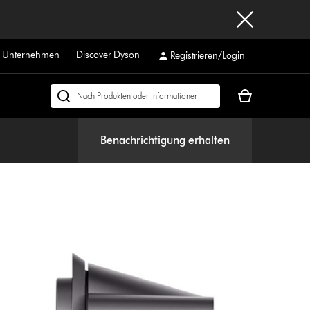
r Unternehmen
Discover Dyson
Registrieren/Login
Dein
Dyson.ch
Warenkorb
durchsuchen
ist
Benachrichtigung erhalten
leer