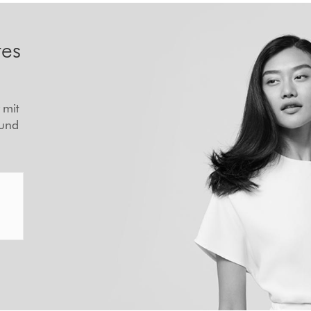
tes
 mit
 und