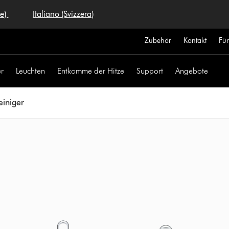
se)
Italiano (Svizzera)
Zubehör
Kontakt
Fü
r
Leuchten
Entkomme der Hitze
Support
Angebote
einiger