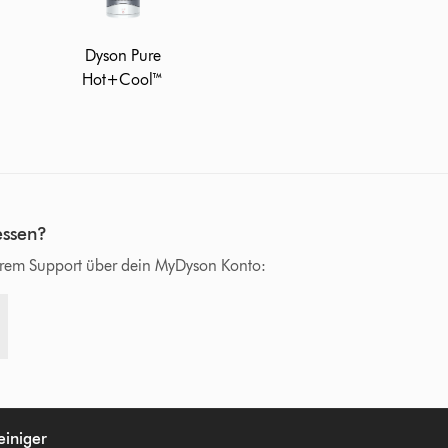
Dyson Pure
Hot+Cool™
essen?
serem Support über dein MyDyson Konto:
einiger