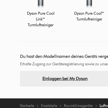
Dyson Pure Cool
Dyson Pure Cool™
Link™
Turmluftreiniger
Turmluftreiniger
Du hast den Modellnamen deines Geräts verg
Erhalte Zugang zur Geräteregistrierung sowie zu un
Einloggen bei My Dyson
Startseite
Ersatzteile
Raumklimageräte
Luftr