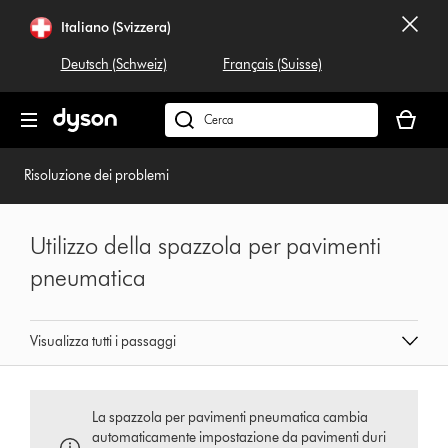
Salta
Italiano (Svizzera)
navigazione
Deutsch (Schweiz)
Français (Suisse)
Il
carrello
Cerca
è
su
vuoto
dyson.ch
Risoluzione dei problemi
Utilizzo della spazzola per pavimenti
pneumatica
Visualizza tutti i passaggi
La spazzola per pavimenti pneumatica cambia
automaticamente impostazione da pavimenti duri