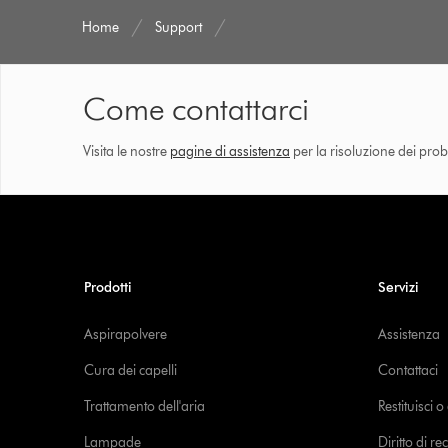
Home
Support
Come contattarci
Visita le nostre
pagine di assistenza
per la risoluzione dei prob
Prodotti
Servizi
Aspirapolvere
Assistenza
Cura dei capelli
Contattaci
Trattamento dell'aria
Restituisci 
Lampade
Diritto di re