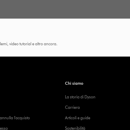
lemi, video tutorial e altro ancora.
Chi siamo
La storia di Dyson
Carriera
o annulla l'acquisto
Articoli e guide
cesso
Sostenibilità