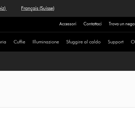
eiz)
Français (Suisse)
Accessori
Contattaci
Trova un nego
aria
Cuffie
Illuminazione
Sfuggire al caldo
Support
Of