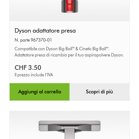
Dyson
Dyson adattatore presa
adattatore
N. parte 967370-01
presa
Compatibile con Dyson Big Ball™ & Cinetic Big Ball™.
Adattatore presa di ricambio per il tuo aspirapolvere Dyson.
CHF 3.50
Il prezzo include l’IVA
Aggiungi al carrello
Scopri di più