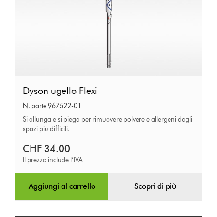
Dyson
Dyson ugello Flexi
ugello
N. parte 967522-01
Flexi
Si allunga e si piega per rimuovere polvere e allergeni dagli
spazi più difficili.
CHF 34.00
Il prezzo include l’IVA
Aggiungi al carrello
Scopri di più