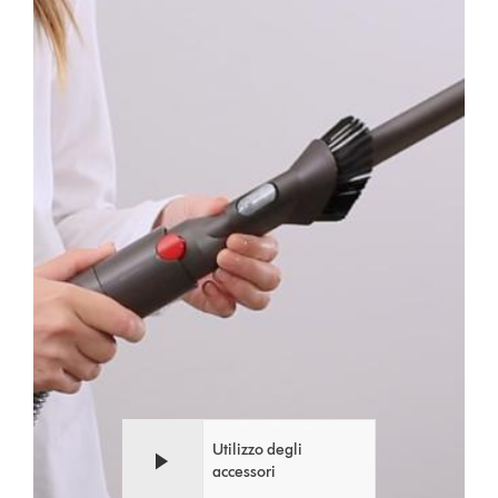
Video
Apri
Transcript
trascrizione
video
Utilizzo degli
accessori