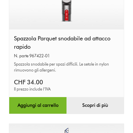
Spazzola
Spazzola Parquet snodabile ad attacco
Parquet
rapido
snodabile
N. parte 967422-01
ad
Spazzola snodabile per spazi difficili. Le setole in nylon
rimuovono gli allergeni.
attacco
rapido
CHF 34.00
Il prezzo include l’IVA
Aggiungi al carrello
Scopri di più