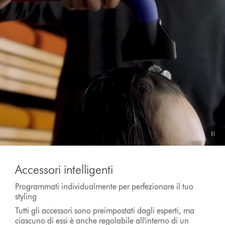
video
Video
Transcript
Accessori intelligenti
Programmati individualmente per perfezionare il tuo
styling
Tutti gli accessori sono preimpostati dagli esperti, ma
ciascuno di essi è anche regolabile all'interno di un