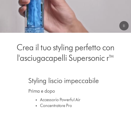
Video
Transcript
Crea il tuo styling perfetto con
l'asciugacapelli Supersonic r™
This
is
Styling liscio impeccabile
a
carousel
Prima e dopo
with
slides.
Accessorio Powerful Air
Use
Concentratore Pro
Next
and
Previous
buttons