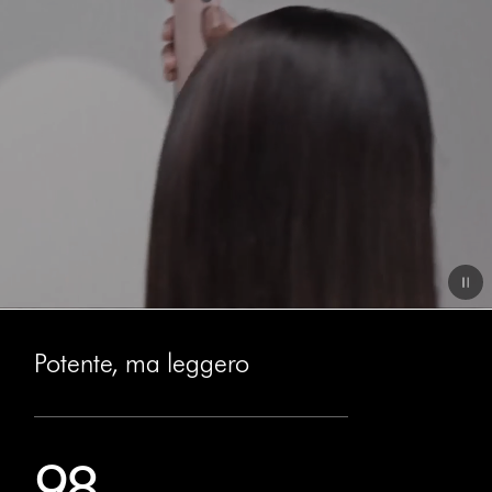
Video
Transcript
Potente, ma leggero
98