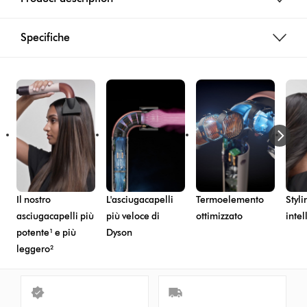
Specifiche
Il nostro
L'asciugacapelli
Termoelemento
Styli
asciugacapelli più
più veloce di
ottimizzato
intel
potente¹ e più
Dyson
leggero²