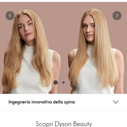
to
navigate,
or
jump
to
a
slide
with
the
slide
dots.
Ingegneria innovativa della spina
Scopri Dyson Beauty