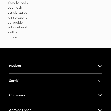
Visita le nostre
pagine di
assistenza
per
la risoluzione
dei problemi,
video tutorial
e altro
ancora.
Prodotti
Servizi
Chi siamo
Altro da Dyson