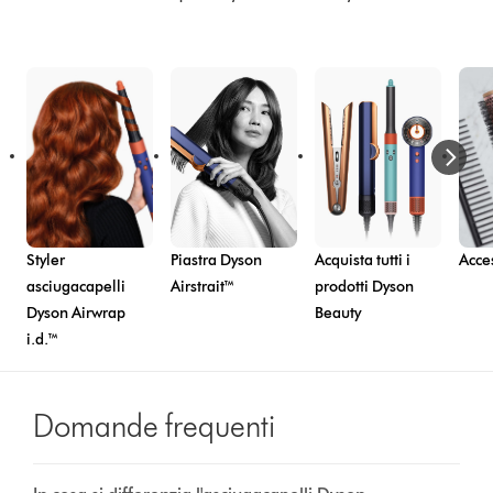
Styler
Piastra Dyson
Acquista tutti i
Acce
asciugacapelli
Airstrait™
prodotti Dyson
Dyson Airwrap
Beauty
i.d.™
Domande frequenti