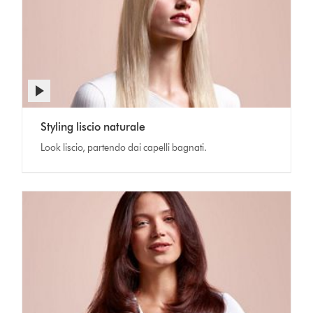
Apri
trascrizione
Naturally
Video
video
Styling liscio naturale
straight
Transcript
blow
Look liscio, partendo dai capelli bagnati.
out
style
with
blonde
hair.