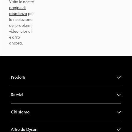
Visita le nostre
pagine di
assistenza
per
la risoluzione
dei problemi,
video tutorial
e altro
ancora.
Prodotti
Servizi
Chi siamo
Altro da Dyson