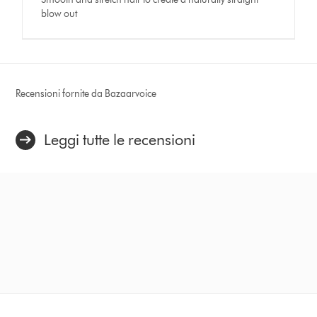
worn
blow out
in
a
stretched
bubble
puff
ponytail.
Recensioni fornite da Bazaarvoice
Leggi tutte le recensioni