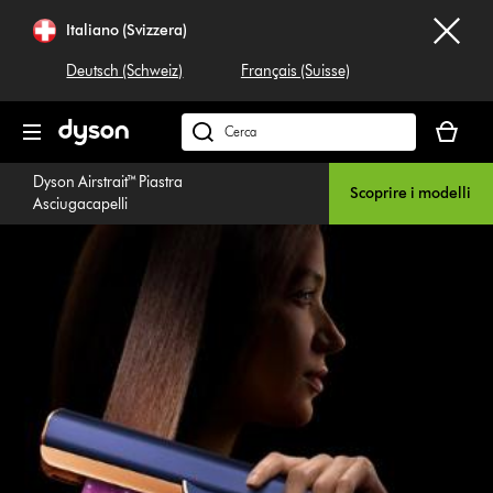
Salta
Italiano (Svizzera)
navigazione
Deutsch (Schweiz)
Français (Suisse)
Il
carrello
Cerca
è
su
Dyson Airstrait™ Piastra
vuoto
dyson.ch
Scoprire i modelli
Asciugacapelli