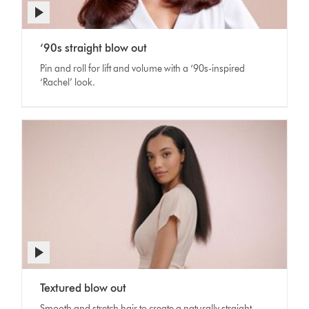
Apri
trascrizione
Mid-
Video
video
‘90s straight blow out
length
Transcript
brunette
Pin and roll for lift and volume with a ‘90s-inspired
hair,
‘Rachel’ look.
with
volumized
straight
style.
Apri
trascrizione
Long,
Video
video
Textured blow out
black
Transcript
hair,
Smooth and stretch hair to create a naturally straight