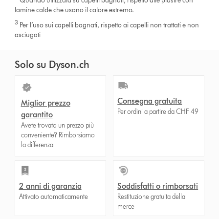
Quando utilizzata su capelli bagnati, rispetto alle piastre con
lamine calde che usano il calore estremo.
3
Per l’uso sui capelli bagnati, rispetto ai capelli non trattati e non
asciugati
Solo su Dyson.ch
Consegna gratuita
Miglior prezzo
Per ordini a partire da CHF 49
garantito
Avete trovato un prezzo più
conveniente? Rimborsiamo
la differenza
2 anni di garanzia
Soddisfatti o rimborsati
Attivato automaticamente
Restituzione gratuita della
merce