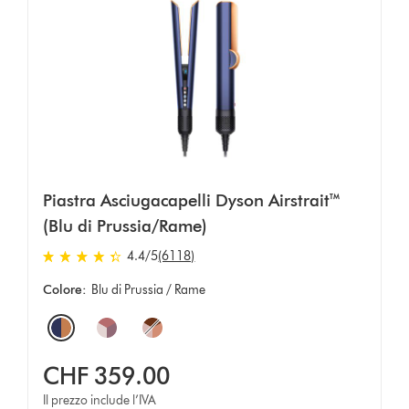
Piastra Asciugacapelli Dyson Airstrait™
(Blu di Prussia/Rame)
4.4 stars out of 5 from 6118 recensioni
4.4
/5
(6118)
Colore:
Blu di Prussia / Rame
Options
CHF 359.00
Il prezzo include l’IVA