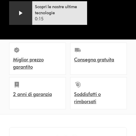
Video
Apri
Scopri le nostre ultime
Transcript
trascrizione
tecnologie
video
0:15
Miglior prezzo
Consegna gratuita
garantito
2 anni di garanzia
Soddisfatti o
rimborsati