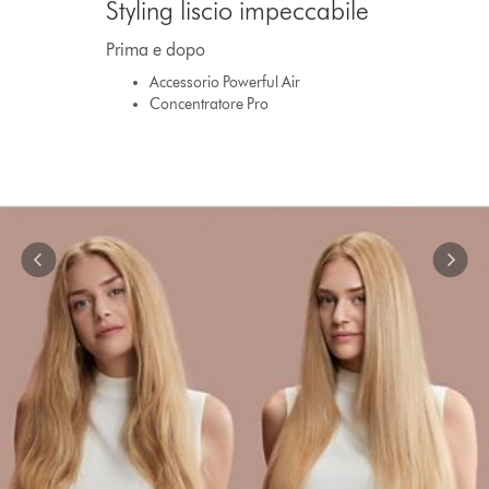
Styling liscio impeccabile
a
carousel
Prima e dopo
with
slides.
Accessorio Powerful Air
Use
Concentratore Pro
Next
and
Previous
buttons
to
navigate,
or
jump
to
a
slide
with
the
slide
dots.