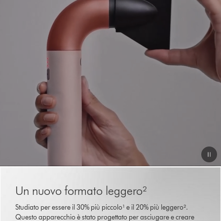
Apri
trascrizione
video
Video
This
is
Transcript
Un nuovo formato leggero²
a
carousel
Studiato per essere il 30% più piccolo¹ e il 20% più leggero².
with
Questo apparecchio è stato progettato per asciugare e creare
slides.