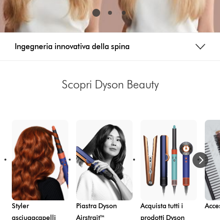
Ingegneria innovativa della spina
Scopri Dyson Beauty
Styler
Piastra Dyson
Acquista tutti i
Acce
asciugacapelli
Airstrait™
prodotti Dyson