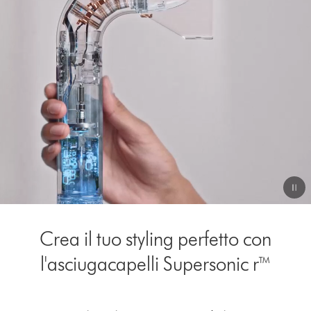
video
Video
Transcript
Crea il tuo styling perfetto con
l'asciugacapelli Supersonic r™
This
is