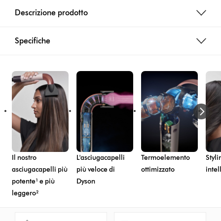
Descrizione prodotto
Specifiche
Il nostro
L'asciugacapelli
Termoelemento
Styli
asciugacapelli più
più veloce di
ottimizzato
intel
potente¹ e più
Dyson
leggero²