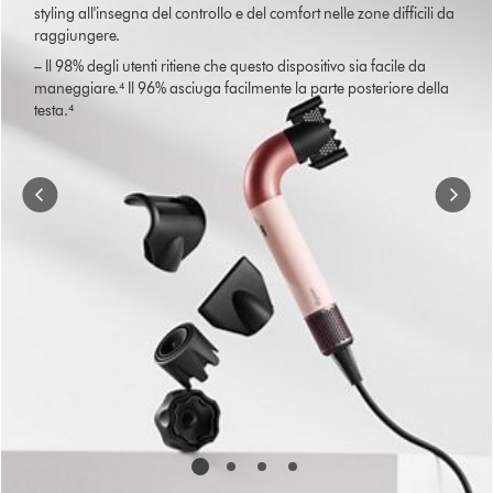
styling all'insegna del controllo e del comfort nelle zone difficili da
Use
raggiungere.
Next
and
– Il 98% degli utenti ritiene che questo dispositivo sia facile da
Previous
maneggiare.⁴ Il 96% asciuga facilmente la parte posteriore della
buttons
testa.⁴
to
navigate,
or
jump
to
a
slide
with
the
slide
dots.