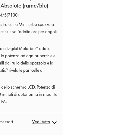
Absolute (rame/blu)
.4
/5
(7130)
i; tra cui la Mini turbo spazzola
n esclusiva l'adattatore per angoli
ola Digital Motorbar™ adatta
a potenza ad ogni superficie e
elli dal rullo della spazzola e la
ic™ rivela le particelle di
 dello schermo LCD. Potenza di
 minuti di autonomia in modilità
EPA.
ccessori
Vedi tutto