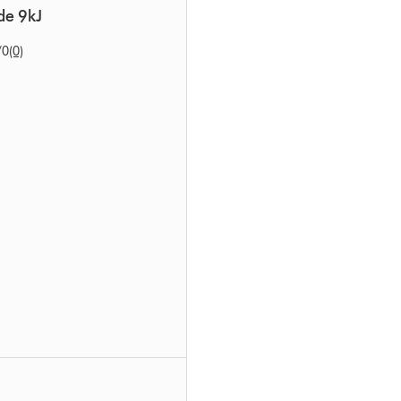
de 9kJ
/0
(0)