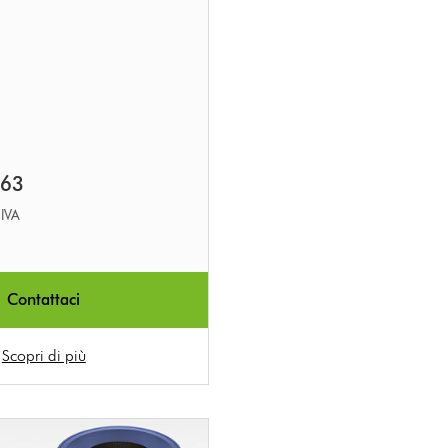
.63
’IVA
Contattaci
Scopri di più