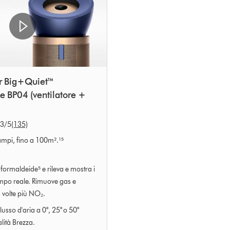
er Big+Quiet™
 BP04 (ventilatore +
.3
/5
(135)
 ampi, fino a 100m².¹⁵
a formaldeide⁵ e rileva e mostra i
tempo reale. Rimuove gas e
3 volte più NO₂.
usso d'aria a 0°, 25° o 50°
ità Brezza.