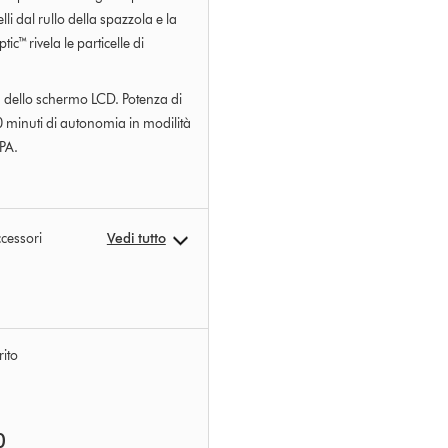
elli dal rullo della spazzola e la
ic™ rivela le particelle di
 dello schermo LCD. Potenza di
 minuti di autonomia in modilità
EPA.
ccessori
Vedi tutto
ito
0