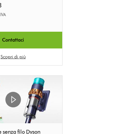
3
’IVA
Contattaci
Scopri di più
 senza filo Dyson