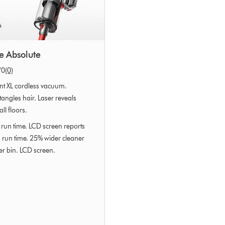
e Absolute
/0
(0)
ent XL cordless vacuum.
tangles hair. Laser reveals
all floors.
run time. LCD screen reports
run time. 25% wider cleaner
r bin. LCD screen.