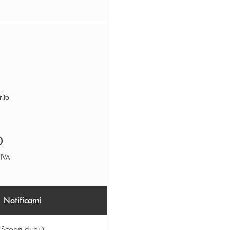
ito
0
’IVA
Notificami
Scopri di più