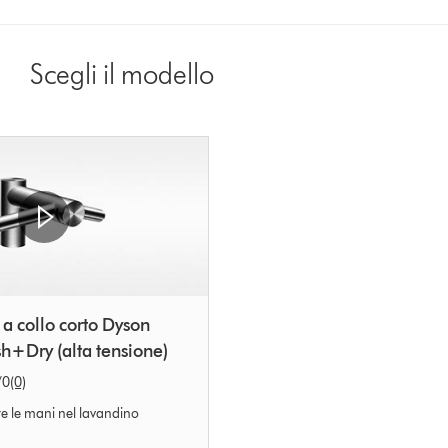
from
the
list
Scegli il modello
to
show
reviews
for
that
model
below
a collo corto Dyson
h+Dry (alta tensione)
/0
(0)
e le mani nel lavandino