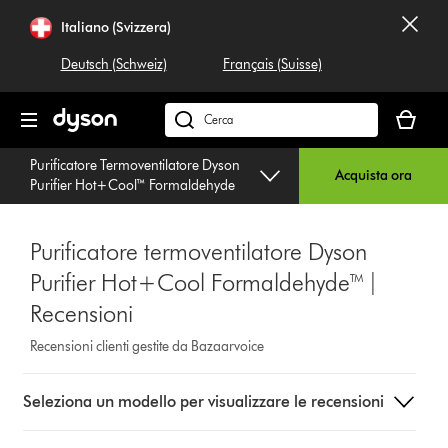
Salta
Italiano (Svizzera)
navigazione
Deutsch (Schweiz)
Français (Suisse)
Il
carrello
Cerca
è
su
Purificatore Termoventilatore Dyson
vuoto
dyson.ch
Acquista ora
Purifier Hot+Cool™ Formaldehyde
Purificatore termoventilatore Dyson
Purifier Hot+Cool Formaldehyde™ |
Recensioni
Recensioni clienti gestite da Bazaarvoice
Select
Seleziona un modello per visualizzare le recensioni
a
button