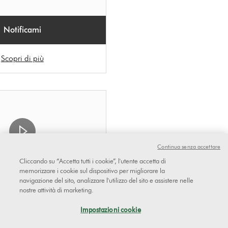
Notificami
Scopri di più
Continua senza accettare
Cliccando su “Accetta tutti i cookie”, l'utente accetta di
memorizzare i cookie sul dispositivo per migliorare la
navigazione del sito, analizzare l'utilizzo del sito e assistere nelle
e senza filo Dyson V15
nostre attività di marketing.
lute
Impostazioni cookie
.6
/5
(17748)