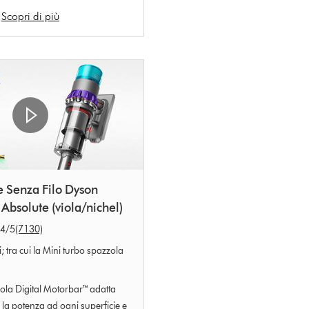
Scopri di più
e Senza Filo Dyson
Absolute (viola/nichel)
.4
/5
(7130)
i; tra cui la Mini turbo spazzola
ola Digital Motorbar™ adatta
a potenza ad ogni superficie e