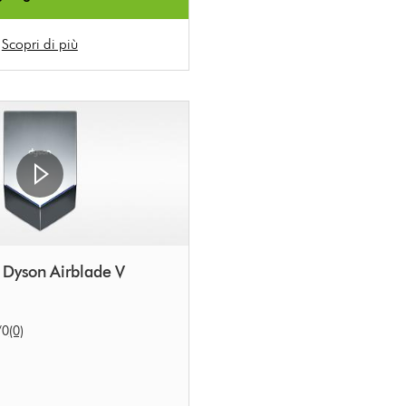
Scopri di più
Dyson Airblade V
/0
(0)