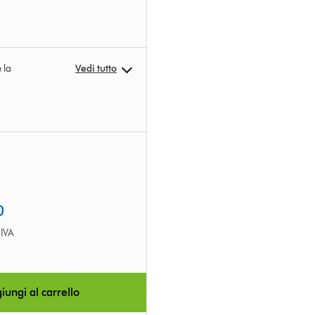
 la
Vedi tutto
0
’IVA
iungi al carrello