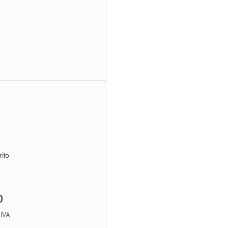
ito
0
’IVA