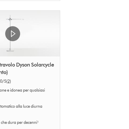
ravolo Dyson Solarcycle
nto)
.0
/5
(2)
one e idonea per qualsiasi
matico alla luce diurna
e che dura per decenni¹