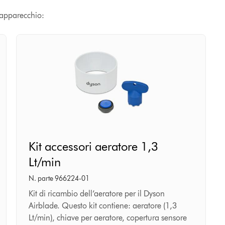
o apparecchio:
Kit
Kit accessori aeratore 1,3
accessori
Lt/min
aeratore
1,3
N. parte 966224-01
Lt/min
Kit di ricambio dell’aeratore per il Dyson
Airblade. Questo kit contiene: aeratore (1,3
Lt/min), chiave per aeratore, copertura sensore