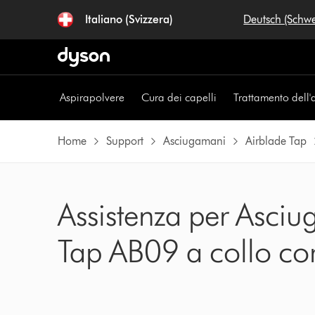
Salta
Italiano (Svizzera)
Deutsch (Schw
navigazione
Aspirapolvere
Cura dei capelli
Trattamento dell'
Home
Support
Asciugamani
Airblade Tap
Assistenza per Asci
Tap AB09 a collo co