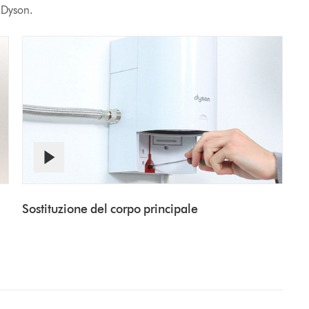
o Dyson.
Apri
Video
trascrizione
video
Transcript
Sostituzione del corpo principale