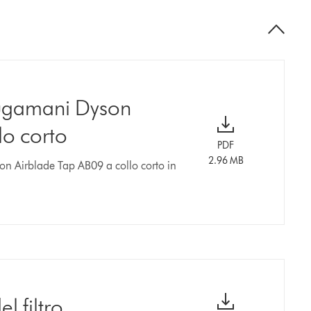
iugamani Dyson
lo corto
PDF
2.96 MB
on Airblade Tap AB09 a collo corto in
l filtro