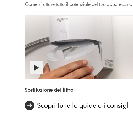
Come sfruttare tutto il potenziale del tuo apparecchi
Apri
Video
trascrizione
video
Transcript
Sostituzione del filtro
Scopri tutte le guide e i consigli