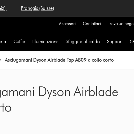
eiz)
Français (Suisse)
Accessori
Contattaci
Trova un nego
aria
Cuffie
Illuminazione
Sfuggire al caldo
Support
Of
Asciugamani Dyson Airblade Tap AB09 a collo corto
ugamani Dyson Airblade
rto